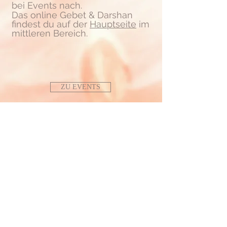
bei Events nach.
Das online Gebet & Darshan
findest du auf der
Hauptseite
im
mittleren Bereich.
ZU EVENTS
NEWSLETTER ABONNIEREN
MITWIRKEN
KONTAKT