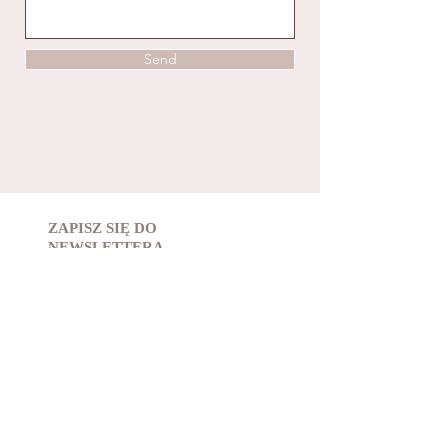
Send
ZAPISZ SIĘ DO
NEWSLETTERA
ZAANGAŻUJ SIĘ
KONTAKT