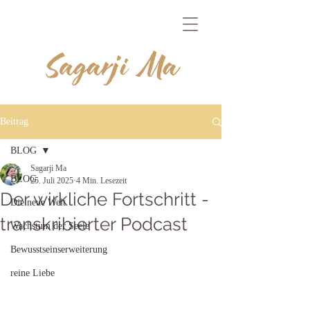
Beitrag
BLOG
Sagarji Ma
BLOG
25. Juli 2025
4 Min. Lesezeit
Der wirkliche Fortschritt -
Die neue Welt
transkribierter Podcast
Wachstum der Seele
Bewusstseinserweiterung
reine Liebe