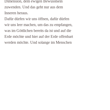
Dimension, dem ewigen Bewusstsein 
zuwenden. Und das geht nur aus dem 
Inneren heraus. 
Dafür dürfen wir uns öffnen, dafür dürfen 
wir uns leer machen, um das zu empfangen, 
was im Göttlichen bereits da ist und auf die 
Erde möchte und hier auf der Erde offenbart 
werden möchte. Und solange im Menschen 
all die vitalen Begierden da sind und 
Vorstellungen und Wünsche, werden sich 
diese Qualitäten in der Welt ausbreiten und 
manifestieren. Solange der Mensch sich 
dessen nicht bewusst ist, aus welchem 
Boden seine Handlung geschieht oder das, 
was er manifestiert, solange werden die 
niederen Aspekte der Natur Vorrang haben, 
um sich zu manifestieren. 
Der Mensch hat aber die Wahl, was er 